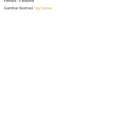
Penulis : F.Bilbina
Gambar Ilustrasi :
by.Canva